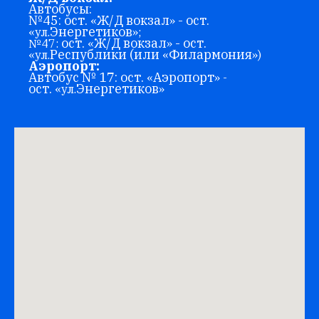
Автобусы:
№45: ост.
Ж/Д вокзал
- ост.
«
»
Энергетиков
«ул.
»;
ост.
Ж/Д вокзал
- ост.
№47:
«
»
Республики (или
Филармония
«ул.
«
»)
Аэропорт:
Автобус № 17: ост.
Аэропорт
«
» -
ост.
Энергетиков
«ул.
»